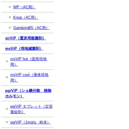
WP（AC用）
Knop（AC用）
GamborgB5（AC用）
sirViP（置床用殺菌剤）
msViP（培地滅菌剤）
msViP hot（固形培地
用）
msViP cool（液体培地
用）
pgrViP（ショ糖分散 植物
ホルモン）
pgrViP タブレット（定容
量錠剤）
pgrViP（1mg/g 粉末）