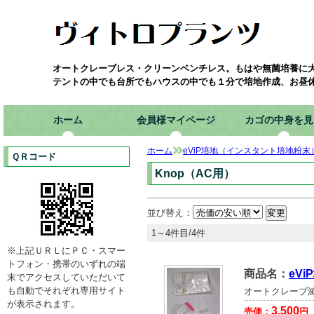
オートクレーブレス・クリーンベンチレス。もはや無菌培養に
テントの中でも台所でもハウスの中でも１分で培地作成、お昼
ホーム
会員様マイページ
カゴの中身を見
ホーム
eViP培地（インスタント培地粉末
ＱＲコード
Knop（AC用）
並び替え：
1～4件目/4件
※上記ＵＲＬにＰＣ・スマー
トフォン・携帯のいずれの端
商品名：
eV
末でアクセスしていただいて
も自動でそれぞれ専用サイト
オートクレーブ滅菌
が表示されます。
3,500
売価：
円