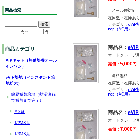
商品検索
メール便対応
在庫数：
在庫あ
カテゴリ：
eVi
nop（AC用）
円～
円
商品名：
eV
商品カテゴリ
オートクレーブ用
ViPキット（無菌培養オール
5,000
売価：
円
インワン）
送料無料
eViP培地（インスタント培
在庫数：
在庫あ
地粉末）
カテゴリ：
eVi
nop（AC用）
簡易滅菌培地（熱湯溶解
で滅菌まで完了）
MS系
商品名：
eV
オートクレーブ用
1/2MS系
7,000
売価：
円
1/3MS系