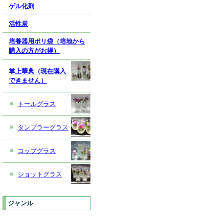
ゲル化剤
活性炭
培養器用ポリ袋（培地から
購入の方がお得）
掌上華典（現在購入
できません）
トールグラス
タンブラーグラス
コップグラス
ショットグラス
ジャンル