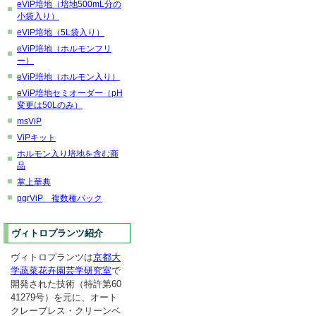
eViP培地（培地500mL分の
小袋入り）
eViP培地（5L袋入り）
eViP培地（ホルモンフリ
ー）
eViP培地（ホルモン入り）
eViP培地セミオーダー（pH
変更は50Lのみ）
msViP
ViPキット
ホルモン入り培地を含む商
品
掌上華典
pgrViP 複数種パック
ヴィトロプランツ紹介
ヴィトロプランツは
京都大
学蔬菜花卉園芸学研究室
で
開発された技術（特許第60
41279号）を元に、オート
クレーブレス・クリーンベ