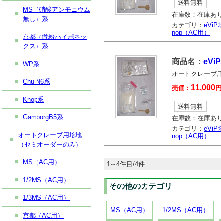
送料無料
MS（硝酸アンモニウム
在庫数：
在庫あ
無し）系
カテゴリ：
eVi
nop（AC用）
京都（微粉ハイポネッ
クス）系
商品名：
eV
WP系
オートクレーブ用
Chu-N6系
11,000
売価：
Knop系
送料無料
GamborgB5系
在庫数：
在庫あ
カテゴリ：
eVi
オートクレーブ用培地
nop（AC用）
（セミオーダーのみ）
MS（AC用）
1～4件目/4件
1/2MS（AC用）
その他のカテゴリ
1/3MS（AC用）
MS（AC用）
1/2MS（AC用）
京都（AC用）