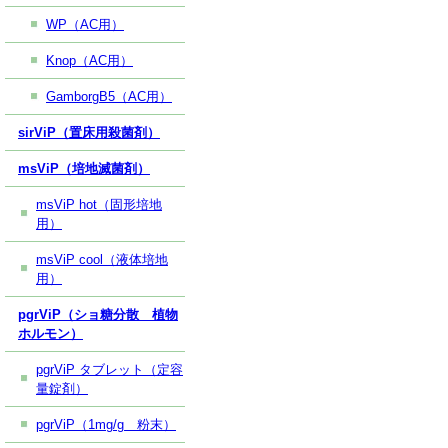
WP（AC用）
Knop（AC用）
GamborgB5（AC用）
sirViP（置床用殺菌剤）
msViP（培地滅菌剤）
msViP hot（固形培地
用）
msViP cool（液体培地
用）
pgrViP（ショ糖分散 植物
ホルモン）
pgrViP タブレット（定容
量錠剤）
pgrViP（1mg/g 粉末）