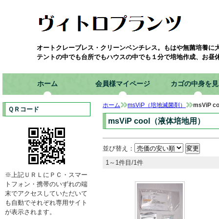
オートクレーブレス・クリーンベンチレス。もはや無菌培養に
テントの中でも台所でもハウスの中でも１分で培地作成、お昼
ホーム
会員様マイページ
カゴの中身を見
ホーム
msViP（培地滅菌剤）
msViP 
ＱＲコード
msViP cool（液体培地用）
並び替え：
1～1件目/1件
※上記ＵＲＬにＰＣ・スマー
トフォン・携帯のいずれの端
末でアクセスしていただいて
も自動でそれぞれ専用サイト
が表示されます。