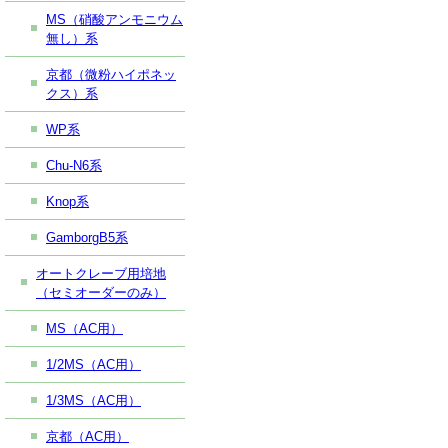
MS（硝酸アンモニウム
無し）系
京都（微粉ハイポネッ
クス）系
WP系
Chu-N6系
Knop系
GamborgB5系
オートクレーブ用培地
（セミオーダーのみ）
MS（AC用）
1/2MS（AC用）
1/3MS（AC用）
京都（AC用）