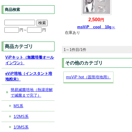
商品検索
2,500
円
msViP cool 10g～
円～
円
在庫あり
商品カテゴリ
1～1件目/1件
ViPキット（無菌培養オール
その他のカテゴリ
インワン）
eViP培地（インスタント培
msViP hot（固形培地用）
地粉末）
簡易滅菌培地（熱湯溶解
で滅菌まで完了）
MS系
1/2MS系
1/3MS系