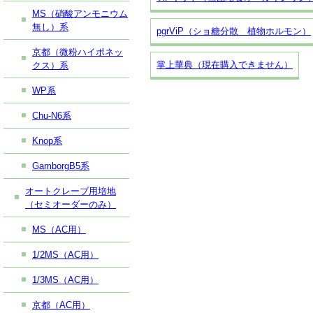
MS（硝酸アンモニウム
無し）系
pgrViP（ショ糖分散 植物ホルモン）
京都（微粉ハイポネッ
掌上華典（現在購入できません）
クス）系
WP系
Chu-N6系
Knop系
GamborgB5系
オートクレーブ用培地
（セミオーダーのみ）
MS（AC用）
1/2MS（AC用）
1/3MS（AC用）
京都（AC用）