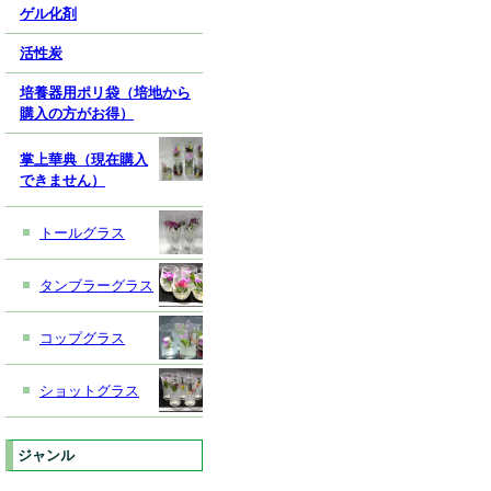
ゲル化剤
活性炭
培養器用ポリ袋（培地から
購入の方がお得）
掌上華典（現在購入
できません）
トールグラス
タンブラーグラス
コップグラス
ショットグラス
ジャンル