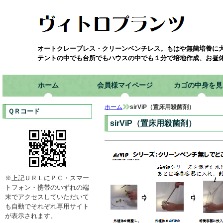
オートクレーブレス・クリーンベンチレス。もはや無菌培養に
テントの中でも台所でもハウスの中でも１分で培地作成、お昼
ホーム
会員様マイページ
カゴの中身を見
ホーム
sirViP（置床用殺菌剤）
ＱＲコード
sirViP（置床用殺菌剤）
※上記ＵＲＬにＰＣ・スマー
トフォン・携帯のいずれの端
末でアクセスしていただいて
も自動でそれぞれ専用サイト
が表示されます。