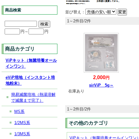
商品検索
並び替え：
1～2件目/2件
円～
円
商品カテゴリ
ViPキット（無菌培養オール
インワン）
2,000
eViP培地（インスタント培
円
地粉末）
sirViP 5g～
在庫あり
簡易滅菌培地（熱湯溶解
で滅菌まで完了）
1～2件目/2件
MS系
1/2MS系
その他のカテゴリ
1/3MS系
ViPキット（無菌培養オールインワン