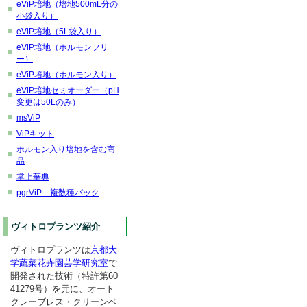
eViP培地（培地500mL分の
小袋入り）
eViP培地（5L袋入り）
eViP培地（ホルモンフリ
ー）
eViP培地（ホルモン入り）
eViP培地セミオーダー（pH
変更は50Lのみ）
msViP
ViPキット
ホルモン入り培地を含む商
品
掌上華典
pgrViP 複数種パック
ヴィトロプランツ紹介
ヴィトロプランツは
京都大
学蔬菜花卉園芸学研究室
で
開発された技術（特許第60
41279号）を元に、オート
クレーブレス・クリーンベ