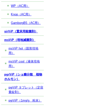
WP（AC用）
Knop（AC用）
GamborgB5（AC用）
sirViP（置床用殺菌剤）
msViP（培地滅菌剤）
msViP hot（固形培地
用）
msViP cool（液体培地
用）
pgrViP（ショ糖分散 植物
ホルモン）
pgrViP タブレット（定容
量錠剤）
pgrViP（1mg/g 粉末）