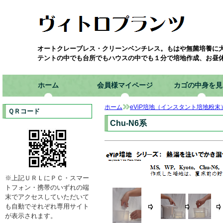
オートクレーブレス・クリーンベンチレス。もはや無菌培養に
テントの中でも台所でもハウスの中でも１分で培地作成、お昼
ホーム
会員様マイページ
カゴの中身を見
ホーム
eViP培地（インスタント培地粉末
ＱＲコード
Chu-N6系
※上記ＵＲＬにＰＣ・スマー
トフォン・携帯のいずれの端
末でアクセスしていただいて
も自動でそれぞれ専用サイト
が表示されます。