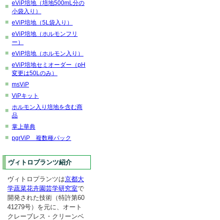
eViP培地（培地500mL分の
小袋入り）
eViP培地（5L袋入り）
eViP培地（ホルモンフリ
ー）
eViP培地（ホルモン入り）
eViP培地セミオーダー（pH
変更は50Lのみ）
msViP
ViPキット
ホルモン入り培地を含む商
品
掌上華典
pgrViP 複数種パック
ヴィトロプランツ紹介
ヴィトロプランツは
京都大
学蔬菜花卉園芸学研究室
で
開発された技術（特許第60
41279号）を元に、オート
クレーブレス・クリーンベ