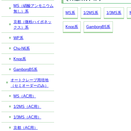
MS（硝酸アンモニウム
無し）系
MS系
1/2MS系
1/3MS系
京都（微粉ハイポネッ
Knop系
GamborgB5系
クス）系
WP系
Chu-N6系
Knop系
GamborgB5系
オートクレーブ用培地
（セミオーダーのみ）
MS（AC用）
1/2MS（AC用）
1/3MS（AC用）
京都（AC用）