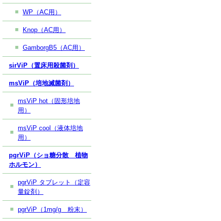
WP（AC用）
Knop（AC用）
GamborgB5（AC用）
sirViP（置床用殺菌剤）
msViP（培地滅菌剤）
msViP hot（固形培地
用）
msViP cool（液体培地
用）
pgrViP（ショ糖分散 植物
ホルモン）
pgrViP タブレット（定容
量錠剤）
pgrViP（1mg/g 粉末）