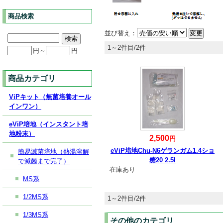
商品検索
並び替え：
1～2件目/2件
円～
円
商品カテゴリ
ViPキット（無菌培養オール
インワン）
eViP培地（インスタント培
地粉末）
2,500
円
eViP培地Chu-N6ゲランガム1.4ショ
簡易滅菌培地（熱湯溶解
糖20 2.5l
で滅菌まで完了）
在庫あり
MS系
1/2MS系
1～2件目/2件
1/3MS系
その他のカテゴリ