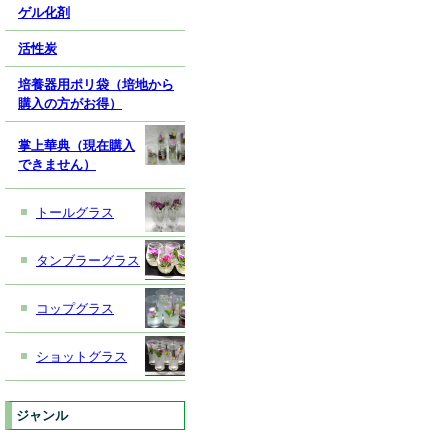
ゲル化剤
活性炭
培養器用ポリ袋（培地から
購入の方がお得）
掌上華典（現在購入
できません）
トールグラス
タンブラーグラス
コップグラス
ショットグラス
ジャンル